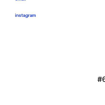
instagram
instagram
#6
ahfghjkwef
t
x