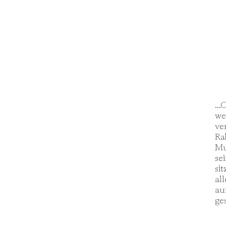
..
we
ve
Ra
Mu
se
si
al
au
ge