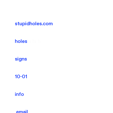
stupidholes.com
holes
hi hi h
signs
10-01
info
email