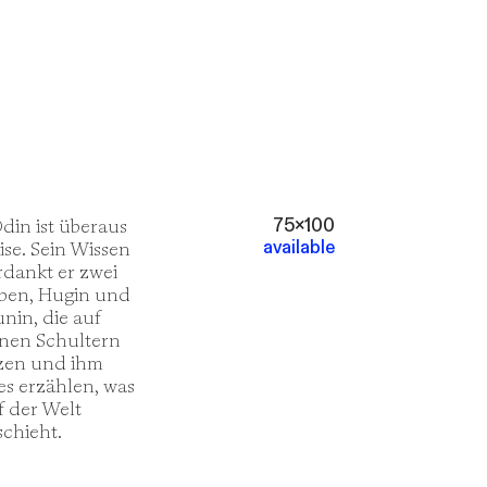
.Odin ist überaus
75x100
ise. Sein Wissen
available
rdankt er zwei
ben, Hugin und
nin, die auf
inen Schultern
tzen und ihm
les erzählen, was
f der Welt
schieht.