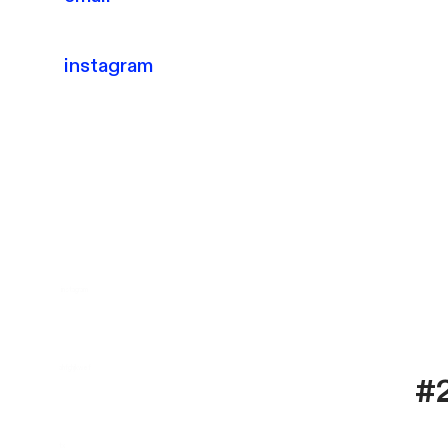
instagram
instagram
ahfghjkwef
#
t
x