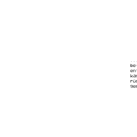
..
be
en
ka
rü
ge