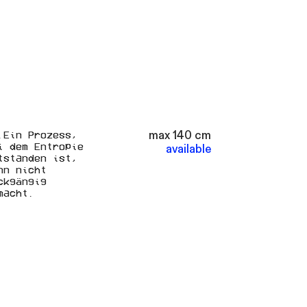
max 140 cm
.Ein Prozess,
i dem Entropie
available
tstanden ist,
nn nicht
ckgängig
macht.