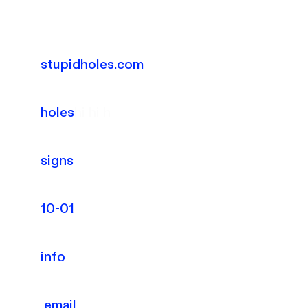
stupidholes.com
holes
hi hi h
signs
10-01
info
email